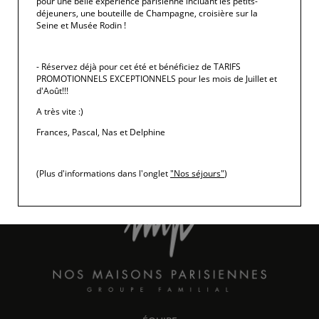
pour une belle expérience parisienne incluant les petits-
déjeuners, une bouteille de Champagne, croisière sur la
Seine et Musée Rodin !
- Réservez déjà pour cet été et bénéficiez de TARIFS
PROMOTIONNELS EXCEPTIONNELS pour les mois de Juillet et
d'Août!!!
A très vite :)
15 rue Chomel
-
75007
Paris
Frances, Pascal, Nas et Delphine
+33 (0)1 45 48 55 52
info@maisonchomel.com
(Plus d'informations dans l'onglet
"Nos séjours"
)
UNE MAISON DU GROUPE FAMILIAL