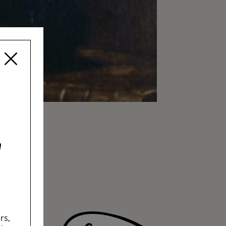
 !
rs,