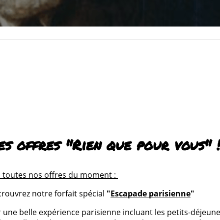
La Maison de Victor Hugo
es offres "Rien que pour vous"
PUBLIÉ DANS
NOS ACTUS CULTURELLES
LE
5 JANVIER 2023
i toutes nos offres du moment
:
crouvrez notre forfait spécial
"
Escapade parisienne
"
 une belle expérience parisienne incluant les petits-déjeune
‹ RETOUR AUX ARTICLES