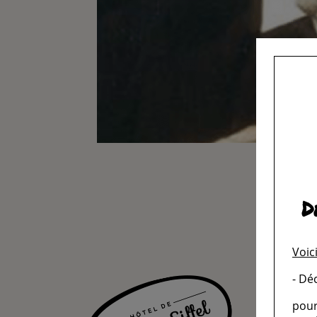
D
Voic
- Dé
pour