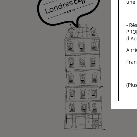
une 
- Ré
PROM
d'Aoû
A trè
Fran
(Plu