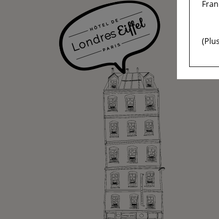
Fran
(Plu