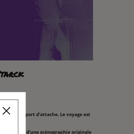
Starck
s, sa ville-port d’attache. Le voyage est
elée au sein d’une scénographie originale