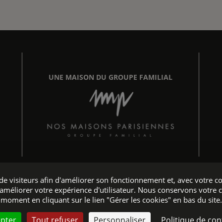
UNE MAISON DU GROUPE FAMILIAL
e de visiteurs afin d'améliorer son fonctionnement et, avec votr
améliorer votre expérience d'utilisateur. Nous conservons votre 
Hôtel accessible aux personnes à mobilité réduite
moment en cliquant sur le lien "Gérer les cookies" en bas du site.
ciel - Tous droits réservés © 2026 Maison Chomel - Création :
Agenc
epter
Tout refuser
Personnaliser
Politique de conf