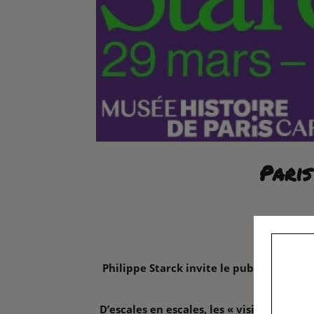
Paris
Philippe Starck invite le public du musé
D’escales en escales, les « visiteurs-vo