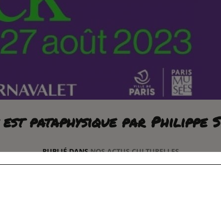
 est pataphysique par Philippe 
PUBLIÉ DANS
NOS ACTUS CULTURELLES
LE
28 MARS 2023
e à embarquer pour une navigation terrestre, de Paris à Pari
inédit, surprenant, oscillant entre réel et imaginaire.
yageurs-passagers » vivent une expérience sans cesse renouv