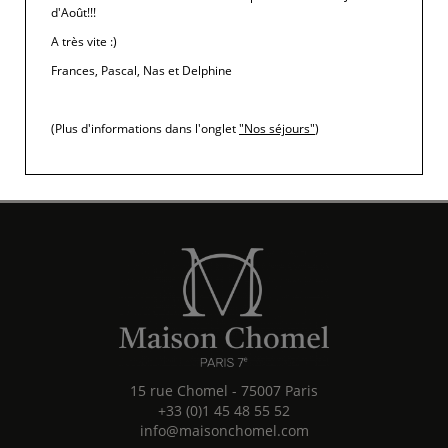
d'Août!!!
A très vite :)
Frances, Pascal, Nas et Delphine
(Plus d'informations dans l'onglet
"Nos séjours"
)
15 rue Chomel
-
75007
Paris
+33 (0)1 45 48 55 52
info@maisonchomel.com