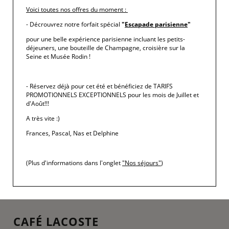
Le musée d’Orsay consacre une grande exposition à
Voici toutes nos offres du moment
:
Pierre-Auguste Renoir.
- Décrouvrez notre forfait spécial
"
Escapade parisienne
"
LIRE LA SUITE
pour une belle expérience parisienne incluant les petits-
déjeuners, une bouteille de Champagne, croisière sur la
Seine et Musée Rodin !
- Réservez déjà pour cet été et bénéficiez de TARIFS
PROMOTIONNELS EXCEPTIONNELS pour les mois de Juillet et
d'Août!!!
A très vite :)
Frances, Pascal, Nas et Delphine
(Plus d'informations dans l'onglet
"Nos séjours"
)
CAFÉ LACOSTE