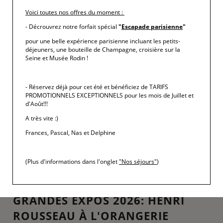
Voici toutes nos offres du moment
:
LIRE LA SUITE
- Décrouvrez notre forfait spécial
"
Escapade parisienne
"
pour une belle expérience parisienne incluant les petits-
déjeuners, une bouteille de Champagne, croisière sur la
Seine et Musée Rodin !
- Réservez déjà pour cet été et bénéficiez de TARIFS
PROMOTIONNELS EXCEPTIONNELS pour les mois de Juillet et
d'Août!!!
A très vite :)
Frances, Pascal, Nas et Delphine
(Plus d'informations dans l'onglet
"Nos séjours"
)
GRANDES EXPOS 2026: HENRI
ROUSSEAU À L'ORANGERIE